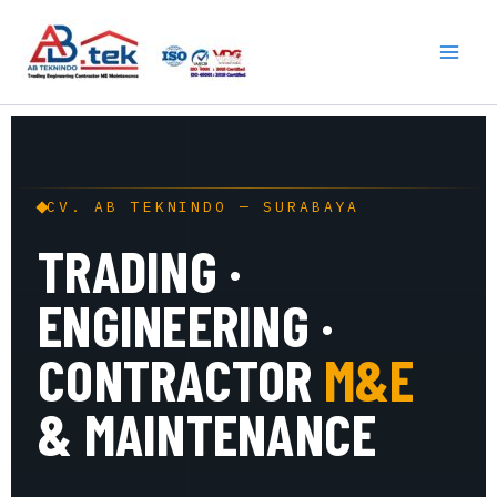
Skip
to
content
CV. AB TEKNINDO — SURABAYA
TRADING ·
ENGINEERING ·
CONTRACTOR
M&E
& MAINTENANCE