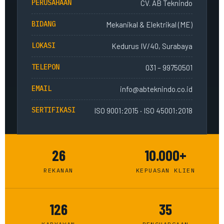
PERUSAHAAN
CV. AB Teknindo
BIDANG
Mekanikal & Elektrikal (ME)
LOKASI
Kedurus IV/40, Surabaya
TELEPON
031 – 99750501
EMAIL
info@abteknindo.co.id
SERTIFIKASI
ISO 9001:2015 · ISO 45001:2018
26
10.000+
REKANAN
KEPUASAN KLIEN
126
35